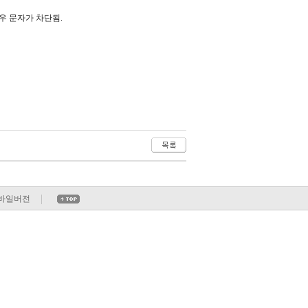
우 문자가 차단됨.
바일버전