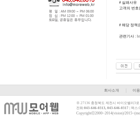
# 실패사유
고객의 번호
# 해당 정
관련기사 :
h
회사소개
이용
우.27136 충청북도 제천시 바이오밸리3로 5 
전화:
043-646-0313, 043-646-0317
| 팩스:0
Copyrightⓒ2000~2014(vision)/2015~(morew