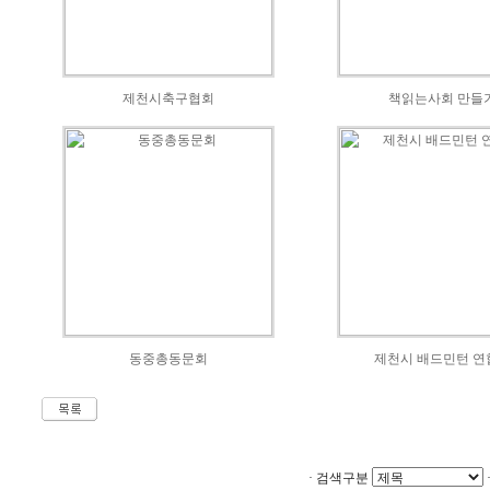
제천시축구협회
책읽는사회 만들
동중총동문회
제천시 배드민턴 연
·
검색구분