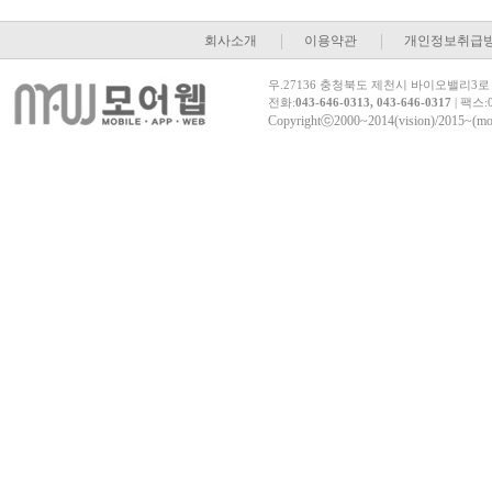
회사소개
이용약관
개인정보취급
우.27136 충청북도 제천시 바이오밸리3로 5 
전화:
043-646-0313, 043-646-0317
| 팩스:0
Copyrightⓒ2000~2014(vision)/2015~(morew