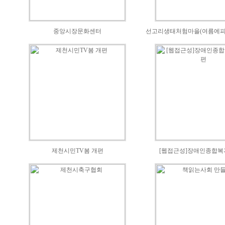
중앙시장문화센터
선고리생태처험마을(여름에피는
제천시민TV봄 개편
[웹접근성]장애인종합