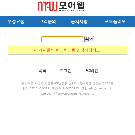
수정요청
고객문의
공지사항
포트폴리오
확인
이 게시물의 패스워드를 입력하십시오.
목록
로그인
PC버전
충청북도 제천시 세명로 65(신월동 산21)세명대학교 창업센터 205호
전화:043-646-0313 | 팩스:043-647-0313 | 메일:info@moreweb.kr
Copyrightⓒ www.moreweb.kr. All rights